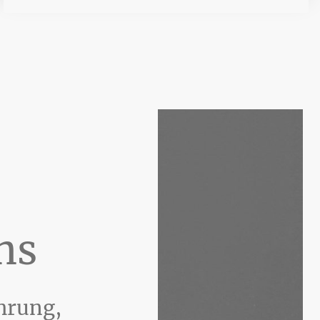
ns
ahrung,