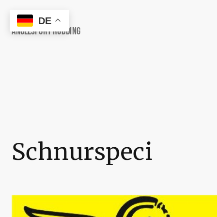
DE
Angelsport Rödding
Schnurspeci